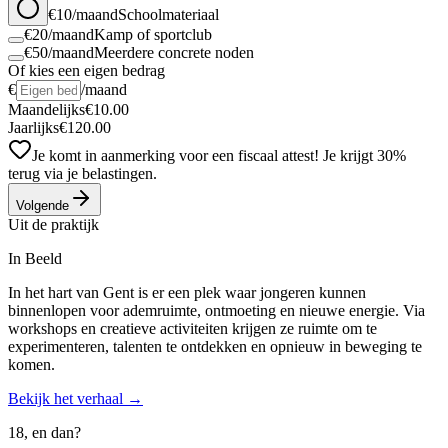
€
10
/maand
Schoolmateriaal
€
20
/maand
Kamp of sportclub
€
50
/maand
Meerdere concrete noden
Of kies een eigen bedrag
€
/maand
Maandelijks
€
10.00
Jaarlijks
€
120.00
Je komt in aanmerking voor een fiscaal attest! Je krijgt 30%
terug via je belastingen.
Volgende
Uit de praktijk
In Beeld
In het hart van Gent is er een plek waar jongeren kunnen
binnenlopen voor ademruimte, ontmoeting en nieuwe energie. Via
workshops en creatieve activiteiten krijgen ze ruimte om te
experimenteren, talenten te ontdekken en opnieuw in beweging te
komen.
Bekijk het verhaal
→
18, en dan?