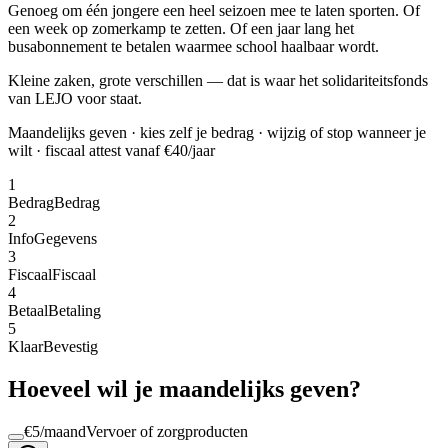
Genoeg om één jongere een heel seizoen mee te laten sporten. Of
een week op zomerkamp te zetten. Of een jaar lang het
busabonnement te betalen waarmee school haalbaar wordt.
Kleine zaken, grote verschillen — dat is waar het solidariteitsfonds
van LEJO voor staat.
Maandelijks geven · kies zelf je bedrag · wijzig of stop wanneer je
wilt · fiscaal attest vanaf €40/jaar
1
Bedrag
Bedrag
2
Info
Gegevens
3
Fiscaal
Fiscaal
4
Betaal
Betaling
5
Klaar
Bevestig
Hoeveel wil je maandelijks geven?
€
5
/maand
Vervoer of zorgproducten