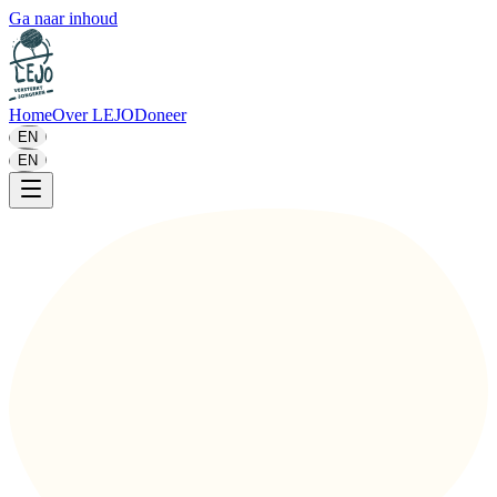
Ga naar inhoud
Home
Over LEJO
Doneer
EN
EN